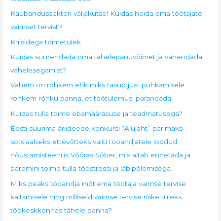
Kaubandussektori väljakutse! Kuidas hoida oma töötajate
vaimset tervist?
Kriisidega toimetulek
Kuidas suurendada oma tähelepanuvõimet ja vähendada
vahelesegamist?
Vähem on rohkem ehk miks tasub just puhkamisele
rohkem rõhku panna, et töötulemusi parandada
Kuidas tulla toime ebamäärasuse ja teadmatusega?
Eesti suurima äriideede konkursi “Ajujaht” parimaks
sotsiaalseks ettevõtteks valiti tööandjatele loodud
nõustamisteenus Võõras Sõber, mis aitab ennetada ja
paremini toime tulla tööstressi ja läbipõlemisega.
Miks peaks tööandja mõtlema töötaja vaimse tervise
kaitsmisele ning milliseid vaimse tervise riske tuleks
töökeskkonnas tähele panna?