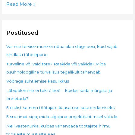
5
Read More »
suurimat
viga,
mida
Postitused
algajana
projektijuhtimisel
Vaimse tervise mure ei nõua alati diagnoosi, kuid vajab
vältida
kindlasti tähelepanu
Turvaline või vaid tore? Rääkida või vaikida? Mida
psühholoogiline turvalisus tegelikult tähendab
Võõraga suhtlemise kasulikkus
Läbipõlemine ei teki üleöö – kuidas seda märgata ja
ennetada?
5 olulist sammu töötajate kaasatuse suurendamiseks
5 suurimat viga, mida algajana projektijuhtimisel vältida
Neli vaatenurka, kuidas vähendada töötajate hirmu
tööalaste muutuste ees.