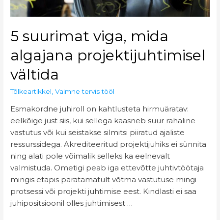
5 suurimat viga, mida
algajana projektijuhtimisel
vältida
Tõlkeartikkel
,
Vaimne tervis tööl
Esmakordne juhiroll on kahtlusteta hirmuäratav:
eelkõige just siis, kui sellega kaasneb suur rahaline
vastutus või kui seistakse silmitsi piiratud ajaliste
ressurssidega. Akrediteeritud projektijuhiks ei sünnita
ning alati pole võimalik selleks ka eelnevalt
valmistuda. Ometigi peab iga ettevõtte juhtivtöötaja
mingis etapis paratamatult võtma vastutuse mingi
protsessi või projekti juhtimise eest. Kindlasti ei saa
juhipositsioonil olles juhtimisest …