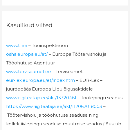
Kasulikud viited
www.ti.ee
– Tööinspektsioon
osha.europa.eu/et/
– Euroopa Töötervishoiu ja
Tööohutuse Agentuur
www.terviseamet.ee
– Terviseamet
eur-lex.europa.eu/et/index.htm
– EUR-Lex –
juurdepääs Euroopa Liidu õigusaktidele
www.riigiteataja.ee/akt/13320461
– Töölepingu seadus
https://www.riigiteataja.ee/akt/112062018003
–
Töötervishoiu ja tööohutuse seaduse ning
kollektiivlepingu seaduse muutmise seadus (jõustub